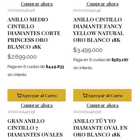
Comprar ahora
Comprar ahora
0000011142137
|
0000011142134
|
ANILLO MEDIO
ANILLO CINTILLO
CINTILLO
DIAMANTE FANCY
DIAMANTES CORTE
YELLOW NATURAL
PRINCESS ORO
ORO BLANCO 18K
BLANCO 18K
$3.499.000
$2.699.000
Paga en 6 cuotas de
$583.167
Paga en 6 cuotas de
$449.833
sin interés.
sin interés.
Agregar al Carro
Agregar al Carro
Comprar ahora
Comprar ahora
0000011142133
|
0000011142130
|
GRAN ANILLO
ANILLO TÚ Y YO
CINTILLO 7
DIAMANTE OVAL EN
DIAMANTES OVALES
ORO BLANCO 18K