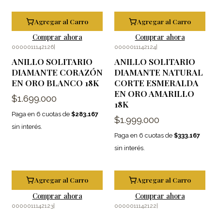
Agregar al Carro
Agregar al Carro
Comprar ahora
Comprar ahora
0000011142126
|
0000011142124
|
ANILLO SOLITARIO
ANILLO SOLITARIO
DIAMANTE CORAZÓN
DIAMANTE NATURAL
EN ORO BLANCO 18K
CORTE ESMERALDA
EN ORO AMARILLO
$1.699.000
18K
Paga en 6 cuotas de
$283.167
$1.999.000
sin interés.
Paga en 6 cuotas de
$333.167
sin interés.
Agregar al Carro
Agregar al Carro
Comprar ahora
Comprar ahora
0000011142123
|
0000011142122
|