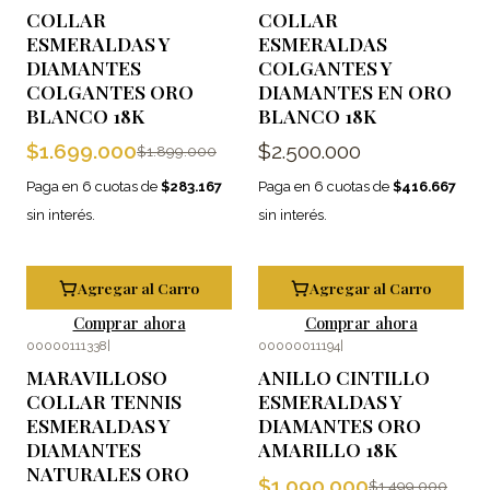
-11%
OFF
COLLAR
COLLAR
ESMERALDAS Y
ESMERALDAS
DIAMANTES
COLGANTES Y
COLGANTES ORO
DIAMANTES EN ORO
BLANCO 18K
BLANCO 18K
$1.699.000
$2.500.000
$1.899.000
Paga en 6 cuotas de
$283.167
Paga en 6 cuotas de
$416.667
sin interés.
sin interés.
Agregar al Carro
Agregar al Carro
Comprar ahora
Comprar ahora
00000111338
|
00000011194
|
-27%
OFF
MARAVILLOSO
ANILLO CINTILLO
COLLAR TENNIS
ESMERALDAS Y
ESMERALDAS Y
DIAMANTES ORO
DIAMANTES
AMARILLO 18K
NATURALES ORO
$1.090.000
$1.499.000