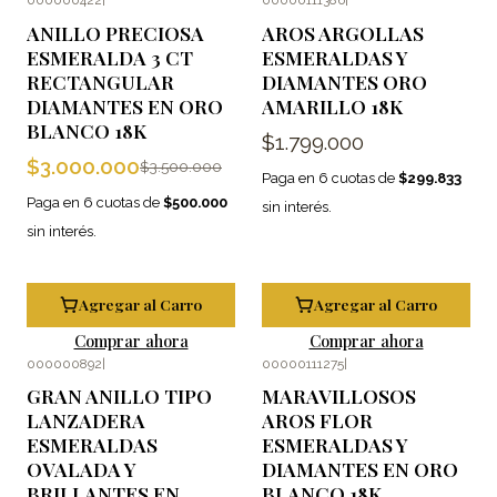
000000422
|
00000111386
|
-14%
OFF
ANILLO PRECIOSA
AROS ARGOLLAS
ESMERALDA 3 CT
ESMERALDAS Y
RECTANGULAR
DIAMANTES ORO
DIAMANTES EN ORO
AMARILLO 18K
BLANCO 18K
$1.799.000
$3.000.000
$3.500.000
Paga en 6 cuotas de
$299.833
Paga en 6 cuotas de
$500.000
sin interés.
sin interés.
Agregar al Carro
Agregar al Carro
Comprar ahora
Comprar ahora
000000892
|
00000111275
|
GRAN ANILLO TIPO
MARAVILLOSOS
LANZADERA
AROS FLOR
ESMERALDAS
ESMERALDAS Y
OVALADA Y
DIAMANTES EN ORO
BRILLANTES EN
BLANCO 18K