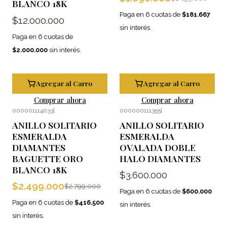
BLANCO 18K
Paga en 6 cuotas de
$181.667
$12.000.000
sin interés.
Paga en 6 cuotas de
$2.000.000
sin interés.
Agregar al Carro
Agregar al Carro
Comprar ahora
Comprar ahora
000001114033
|
000000111355
|
-11%
OFF
ANILLO SOLITARIO
ANILLO SOLITARIO
ESMERALDA
ESMERALDA
DIAMANTES
OVALADA DOBLE
BAGUETTE ORO
HALO DIAMANTES
BLANCO 18K
$3.600.000
$2.499.000
$2.799.000
Paga en 6 cuotas de
$600.000
Paga en 6 cuotas de
$416.500
sin interés.
sin interés.