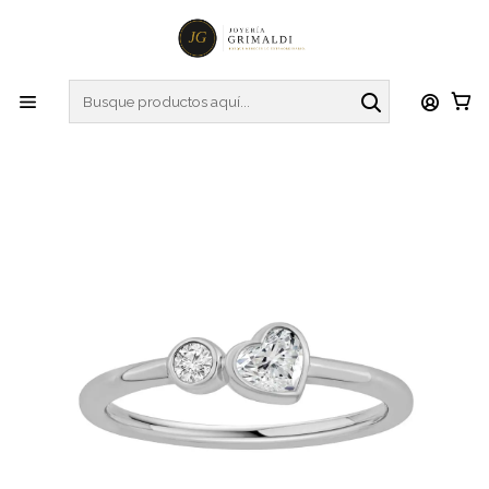
Inicio
Anillos
Anillos de Diamantes
Anillo Tú y Yo Diamante Corazón en Oro Blanco 18K