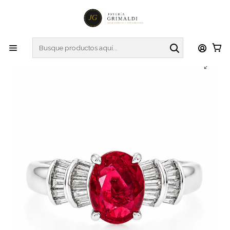
Inicio
Anillos
Anillos de Diamantes
Elegante Anillo Rubí Oval Diamantes Baguette Naturales
Platino