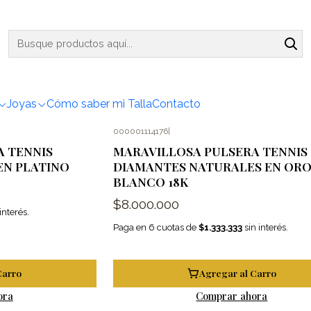
Inicio
Pulseras
Pulseras
Tennis
Tennis
Joyas
Cómo saber mi Talla
Contacto
000001114176
|
A TENNIS
MARAVILLOSA PULSERA TENNIS
EN PLATINO
DIAMANTES NATURALES EN OR
BLANCO 18K
$8.000.000
interés.
Paga en 6 cuotas de
$1.333.333
sin interés.
Carro
Agregar al Carro
ora
Comprar ahora