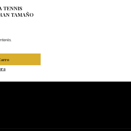
A TENNIS
GRAN TAMAÑO
interés.
Carro
ora