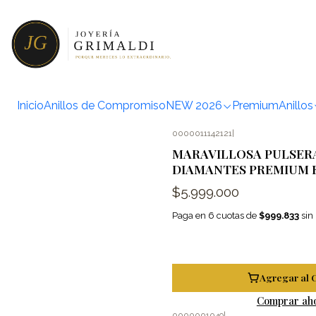
Inicio
Anillos de Compromiso
NEW 2026
Premium
Anillos
0000011142121
|
MARAVILLOSA PULSER
DIAMANTES PREMIUM 
$5.999.000
Paga en 6 cuotas de
$999.833
sin 
Agregar al 
Comprar ah
0000001049
|