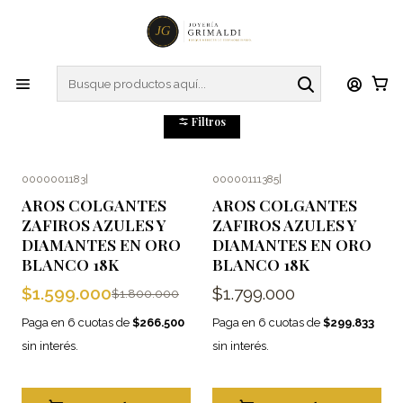
Inicio
Aros
Zafiros Azules
Zafiros Azules
Filtros
0000001183
|
00000111385
|
-11%
OFF
AROS COLGANTES
AROS COLGANTES
ZAFIROS AZULES Y
ZAFIROS AZULES Y
DIAMANTES EN ORO
DIAMANTES EN ORO
BLANCO 18K
BLANCO 18K
$1.599.000
$1.799.000
$1.800.000
Paga en 6 cuotas de
$266.500
Paga en 6 cuotas de
$299.833
sin interés.
sin interés.