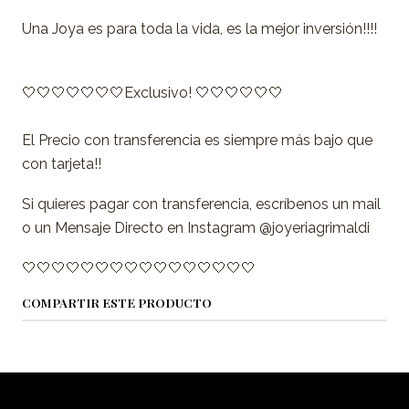
Una Joya es para toda la vida, es la mejor inversión!!!!
🤍🤍🤍🤍🤍🤍🤍Exclusivo! 🤍🤍🤍🤍🤍🤍
El Precio con transferencia es siempre más bajo que
con tarjeta!!
Si quieres pagar con transferencia, escríbenos un mail
o un Mensaje Directo en Instagram @joyeriagrimaldi
🤍🤍🤍🤍🤍🤍🤍🤍🤍🤍🤍🤍🤍🤍🤍🤍
COMPARTIR ESTE PRODUCTO