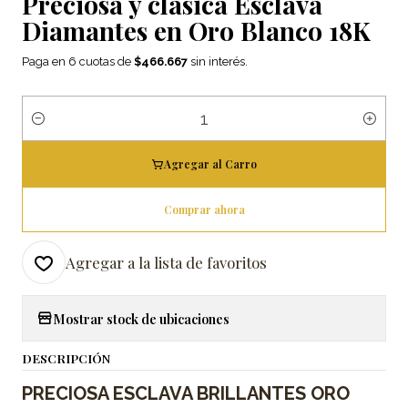
Preciosa y clásica Esclava
Diamantes en Oro Blanco 18K
Paga en 6 cuotas de
$466.667
sin interés.
Cantidad
Agregar al Carro
Comprar ahora
Agregar a la lista de favoritos
Mostrar stock de ubicaciones
DESCRIPCIÓN
PRECIOSA ESCLAVA BRILLANTES ORO