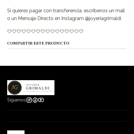
Si quieres pagar con transferencia, escríbenos un mail
o un Mensaje Directo en Instagram @joyeriagrimaldi
🤍🤍🤍🤍🤍🤍🤍🤍🤍🤍🤍🤍🤍🤍🤍🤍
COMPARTIR ESTE PRODUCTO
Síguenos