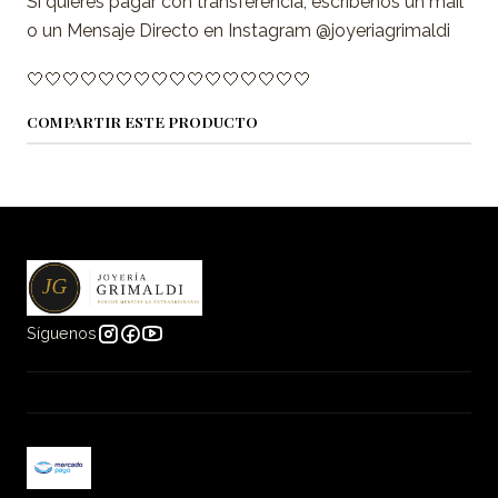
Si quieres pagar con transferencia, escríbenos un mail
o un Mensaje Directo en Instagram @joyeriagrimaldi
🤍🤍🤍🤍🤍🤍🤍🤍🤍🤍🤍🤍🤍🤍🤍🤍
COMPARTIR ESTE PRODUCTO
Síguenos