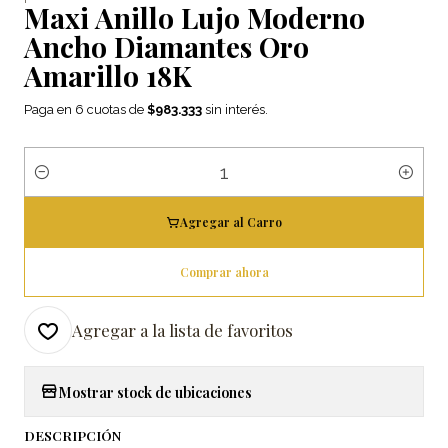
Maxi Anillo Lujo Moderno
Ancho Diamantes Oro
Amarillo 18K
Paga en 6 cuotas de
$983.333
sin interés.
Cantidad
Agregar al Carro
Comprar ahora
Agregar a la lista de favoritos
Mostrar stock de ubicaciones
DESCRIPCIÓN