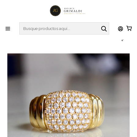
Inicio
Anillos
Anillos de Diamantes
Maxi Anillo Lujo Moderno Ancho Diamantes Oro Amarillo
18K