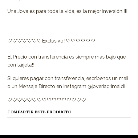
Una Joya es para toda la vida, es la mejor inversión!!!!
🤍🤍🤍🤍🤍🤍🤍Exclusivo! 🤍🤍🤍🤍🤍🤍
El Precio con transferencia es siempre más bajo que
con tarjeta!!
Si quieres pagar con transferencia, escríbenos un mail
o un Mensaje Directo en Instagram @joyeriagrimaldi
🤍🤍🤍🤍🤍🤍🤍🤍🤍🤍🤍🤍🤍🤍🤍🤍
COMPARTIR ESTE PRODUCTO