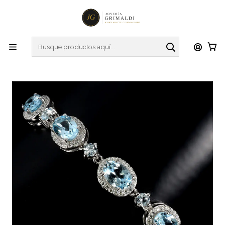
Inicio
Pulseras
Pulseras
Maravilloso Brazalete Aguamarinas y Diamantes en Platino