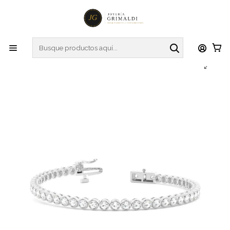
Inicio
Pulseras
Maravillosa Pulsera Tennis Bisel con 1.05 Ct Diamantes en
Oro Blanco 18K