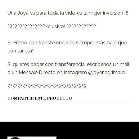
Una Joya es para toda la vida, es la mejor inversión!!!!
🤍🤍🤍🤍🤍🤍🤍Exclusivo! 🤍🤍🤍🤍🤍🤍
El Precio con transferencia es siempre más bajo que
con tarjeta!!
Si quieres pagar con transferencia, escríbenos un mail
o un Mensaje Directo en Instagram @joyeriagrimaldi
🤍🤍🤍🤍🤍🤍🤍🤍🤍🤍🤍🤍🤍🤍🤍🤍
COMPARTIR ESTE PRODUCTO