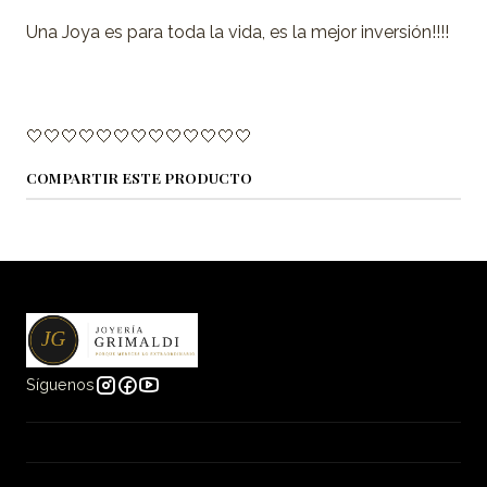
Una Joya es para toda la vida, es la mejor inversión!!!!
🤍🤍🤍🤍🤍🤍🤍🤍🤍🤍🤍🤍🤍
COMPARTIR ESTE PRODUCTO
Síguenos