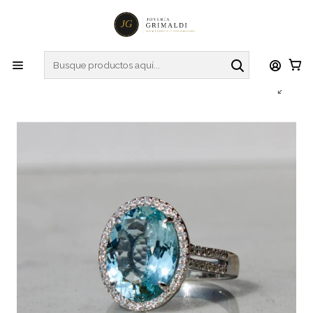
Inicio
Anillos
Anillos de Diamantes
Gran Maxi Anillo Aguamarina y Diamantes en Oro Blanco
18K