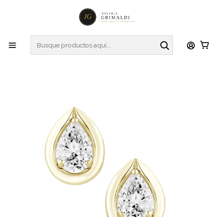
Inicio
Aros
Oro Blanco
Exclusivos Aros Diamantes Corte Gota Oro Amarillo 18K