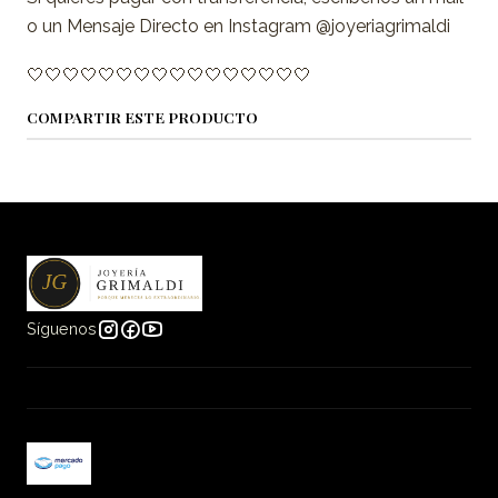
o un Mensaje Directo en Instagram @joyeriagrimaldi
🤍🤍🤍🤍🤍🤍🤍🤍🤍🤍🤍🤍🤍🤍🤍🤍
COMPARTIR ESTE PRODUCTO
Síguenos