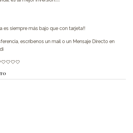
ia es siempre más bajo que con tarjeta!!
sferencia, escríbenos un mail o un Mensaje Directo en
di
🤍🤍🤍🤍
CTO