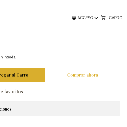
o Blanco 18k
ACCESO
CARRO
 Collar Diamante Fancy
tural Oro Blanco 18k
in interés.
regar al Carro
Comprar ahora
de favoritos
ciones