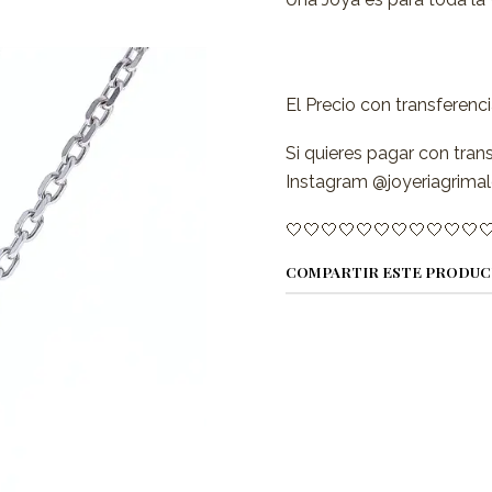
El Precio con transferenc
Si quieres pagar con tran
Instagram @joyeriagrimal
🤍🤍🤍🤍🤍🤍🤍🤍🤍🤍🤍
COMPARTIR ESTE PRODU