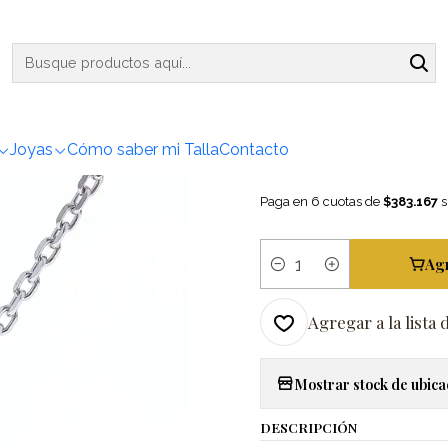
antes/Collares
Exclusivo Collar Diamante Fancy Yellow Natural Or
|
Exclusivo
Yellow Na
Joyas
Cómo saber mi Talla
Contacto
Paga en 6 cuotas de
$383.167
s
Ag
Cantidad
Agregar a la lista 
Mostrar stock de ubica
DESCRIPCIÓN