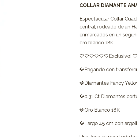
COLLAR DIAMANTE AM
Espectacular Collar Cua
central, rodeado de un Ha
enmarcados en un segund
oro blanco 18k.
🤍🤍🤍🤍🤍🤍Exclusivo! 
💎Pagando con transfere
💎Diamantes Fancy Yello
💎0.31 Ct Diamantes corte
💎Oro Blanco 18K
💎Largo 45 cm con argoll
Una Joya es para toda la vi