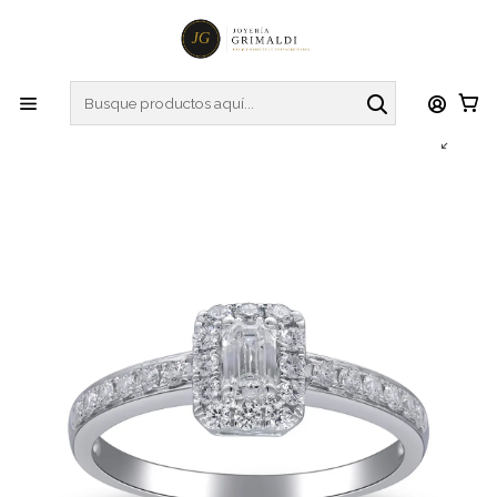
Inicio
Anillos
Anillos de Diamantes
Exclusivo Anillo Solitario Diamantes corte Esmeralda en
Oro Blanco 18K