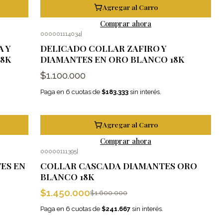
Agregar al Carro
Comprar ahora
000001114034
|
 Y
DELICADO COLLAR ZAFIRO Y
18K
DIAMANTES EN ORO BLANCO 18K
$1.100.000
Paga en 6 cuotas de
$183.333
sin interés.
Agregar al Carro
Comprar ahora
00000111395
|
-9%
OFF
ES EN
COLLAR CASCADA DIAMANTES ORO
BLANCO 18K
$1.450.000
$1.600.000
Paga en 6 cuotas de
$241.667
sin interés.