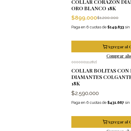
COLLAR CORAZÓN DIA
ORO BLANCO 18K
$899.000
$1.200.000
Paga en 6 cuotas de
$149.833
sin 
Agregar al 
Comprar ah
000000111282
|
COLLAR BOLITAS CON
DIAMANTES COLGANT
18K
$2.590.000
Paga en 6 cuotas de
$431.667
sin 
Agregar al 