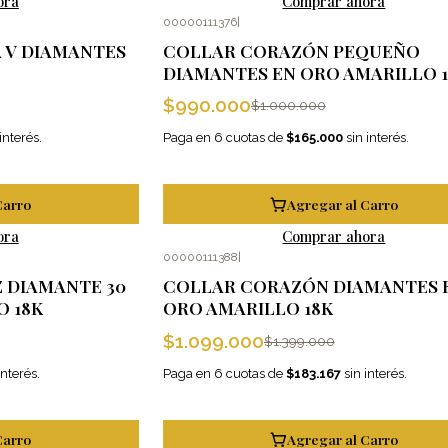
ora
Comprar ahora
00000111376
|
-1%
OFF
 V DIAMANTES
COLLAR CORAZÓN PEQUEÑO
DIAMANTES EN ORO AMARILLO 
$990.000
$1.000.000
interés.
Paga en 6 cuotas de
$165.000
sin interés.
Carro
Agregar al Carro
ora
Comprar ahora
00000111388
|
-21%
OFF
 DIAMANTE 30
COLLAR CORAZÓN DIAMANTES 
O 18K
ORO AMARILLO 18K
$1.099.000
$1.399.000
interés.
Paga en 6 cuotas de
$183.167
sin interés.
Carro
Agregar al Carro