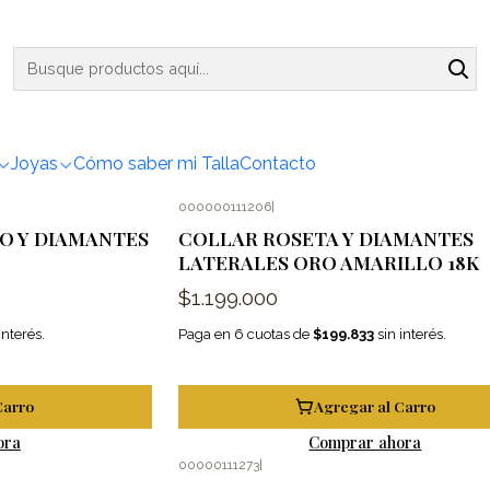
Inicio
Colgantes/Collares
Brillante
Brillante
Joyas
Cómo saber mi Talla
Contacto
000000111206
|
O Y DIAMANTES
COLLAR ROSETA Y DIAMANTES
LATERALES ORO AMARILLO 18K
$1.199.000
interés.
Paga en 6 cuotas de
$199.833
sin interés.
Carro
Agregar al Carro
ora
Comprar ahora
00000111273
|