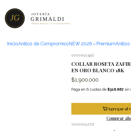
Inicio
Anillos de Compromiso
NEW 2026
Premium
Anillos
00000111392
|
COLLAR ROSETA ZAFIR
EN ORO BLANCO 18K
$1.900.000
Paga en 6 cuotas de
$316.667
sin 
Agregar al 
Comprar ah
00000111272
|
-25%
OFF