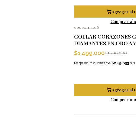
Agregar al 
Comprar ah
000001114016
|
-12%
OFF
COLLAR CORAZONES C
DIAMANTES EN ORO AM
$1.499.000
$1.700.000
Paga en 6 cuotas de
$249.833
sin 
Agregar al 
Comprar ah