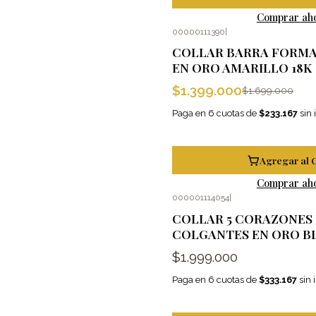
Comprar ah
00000111390
|
-18%
OFF
COLLAR BARRA FORMA
EN ORO AMARILLO 18K
$1.399.000
$1.699.000
Paga en 6 cuotas de
$233.167
sin 
Agregar al 
Comprar ah
000001114054
|
COLLAR 5 CORAZONES
COLGANTES EN ORO B
$1.999.000
Paga en 6 cuotas de
$333.167
sin 