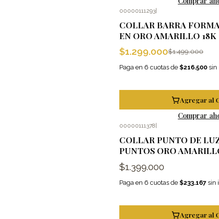
Comprar ah
00000111293
|
-13%
OFF
COLLAR BARRA FORMA
EN ORO AMARILLO 18K
$1.299.000
$1.499.000
Paga en 6 cuotas de
$216.500
sin 
Agregar al 
Comprar ah
00000111378
|
COLLAR PUNTO DE LUZ
PUNTOS ORO AMARILL
$1.399.000
Paga en 6 cuotas de
$233.167
sin 
Agregar al 