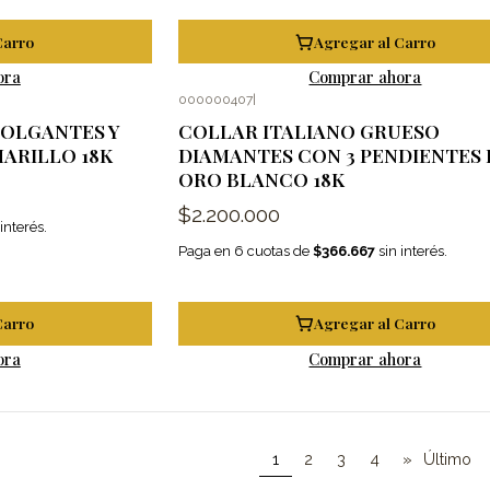
Carro
Agregar al Carro
ora
Comprar ahora
000000407
|
OLGANTES Y
COLLAR ITALIANO GRUESO
ARILLO 18K
DIAMANTES CON 3 PENDIENTES 
ORO BLANCO 18K
$2.200.000
interés.
Paga en 6 cuotas de
$366.667
sin interés.
Carro
Agregar al Carro
ora
Comprar ahora
1
2
3
4
»
Último