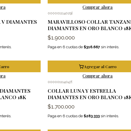
ora
Comprar ahora
000001114029
|
 V DIAMANTES
MARAVILLOSO COLLAR TANZANI
DIAMANTES EN ORO BLANCO 18
$1.900.000
interés.
Paga en 6 cuotas de
$316.667
sin interés.
Carro
Agregar al Carro
ora
Comprar ahora
000001114047
|
 DIAMANTES
COLLAR LUNA Y ESTRELLA
LANCO 18K
DIAMANTES EN ORO BLANCO 18
$1.700.000
interés.
Paga en 6 cuotas de
$283.333
sin interés.