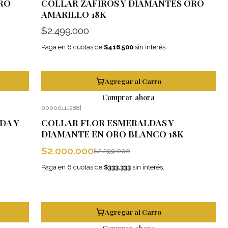
RO
COLLAR ZAFIROS Y DIAMANTES ORO
AMARILLO 18K
$2.499.000
Paga en 6 cuotas de
$416.500
sin interés.
Agregar al Carro
Comprar ahora
00000111288
|
-13%
OFF
DA Y
COLLAR FLOR ESMERALDAS Y
DIAMANTE EN ORO BLANCO 18K
$2.000.000
$2.299.000
Paga en 6 cuotas de
$333.333
sin interés.
Agregar al Carro