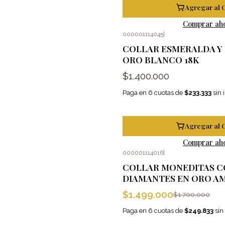
Agregar al 
Comprar ah
000001114045
|
COLLAR ESMERALDA Y
ORO BLANCO 18K
$1.400.000
Paga en 6 cuotas de
$233.333
sin 
Agregar al 
Comprar ah
000001114016
|
-12%
OFF
COLLAR MONEDITAS C
DIAMANTES EN ORO AM
$1.499.000
$1.700.000
Paga en 6 cuotas de
$249.833
sin 