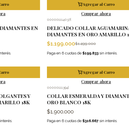
Carro
Agregar al Carro
ora
Comprar ahora
000001114037
|
-20%
OFF
 DIAMANTES EN
DELICADO COLLAR AGUAMARINA
DIAMANTES EN ORO AMARILLO 
$1.199.000
$1.499.000
interés.
Paga en 6 cuotas de
$199.833
sin interés.
Carro
Agregar al Carro
ora
Comprar ahora
00000111394
|
OLGANTES Y
COLLAR ESMERALDA Y DIAMANT
ARILLO 18K
ORO BLANCO 18K
$1.900.000
interés.
Paga en 6 cuotas de
$316.667
sin interés.