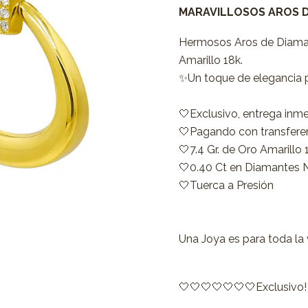
MARAVILLOSOS AROS 
Hermosos Aros de Diamante
Amarillo 18k.
✨Un toque de elegancia p
🤍Exclusivo, entrega inm
🤍Pagando con transferen
🤍7.4 Gr. de Oro Amarillo
🤍0.40 Ct en Diamantes Na
🤍Tuerca a Presión
Una Joya es para toda la vi
🤍🤍🤍🤍🤍🤍🤍Exclusivo!