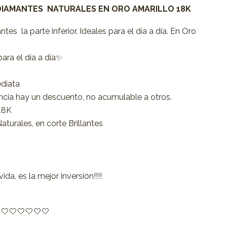
DIAMANTES NATURALES EN ORO AMARILLO 18K
s la parte inferior. Ideales para el día a día. En Oro
ara el día a día✨
ediata
cia hay un descuento, no acumulable a otros.
 18K
turales, en corte Brillantes
da, es la mejor inversión!!!!
 🤍🤍🤍🤍🤍🤍