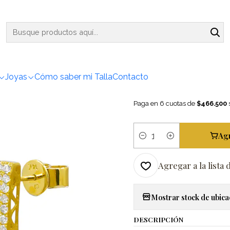
nicio
Aros
Brillantes
Bellísimos Aros Diamantes en Oro Amarillo 1
|
Bellísimo
Oro Amari
Joyas
Cómo saber mi Talla
Contacto
Paga en 6 cuotas de
$466.500
s
Ag
Cantidad
Agregar a la lista 
Mostrar stock de ubica
DESCRIPCIÓN