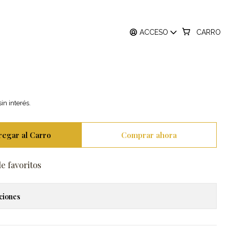
8K
ACCESO
CARRO
s Aros Diamantes en
llo 18K
in interés.
regar al Carro
Comprar ahora
de favoritos
ciones