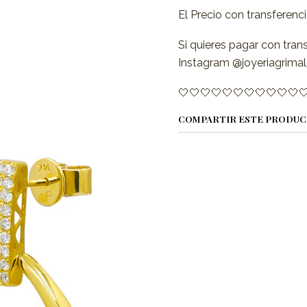
El Precio con transferenc
Si quieres pagar con tran
Instagram @joyeriagrimal
🤍🤍🤍🤍🤍🤍🤍🤍🤍🤍🤍
COMPARTIR ESTE PRODU