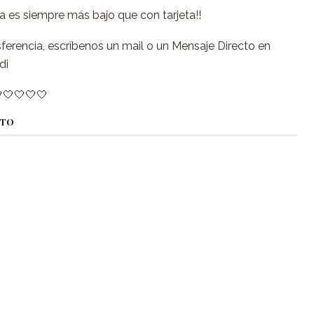
ia es siempre más bajo que con tarjeta!!
sferencia, escríbenos un mail o un Mensaje Directo en
di
🤍🤍🤍🤍
CTO