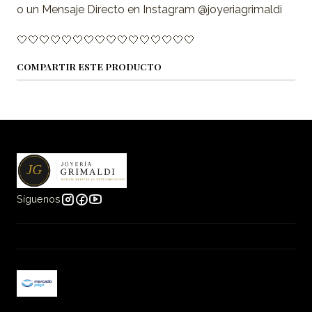
o un Mensaje Directo en Instagram @joyeriagrimaldi
🤍🤍🤍🤍🤍🤍🤍🤍🤍🤍🤍🤍🤍🤍🤍🤍
COMPARTIR ESTE PRODUCTO
Síguenos