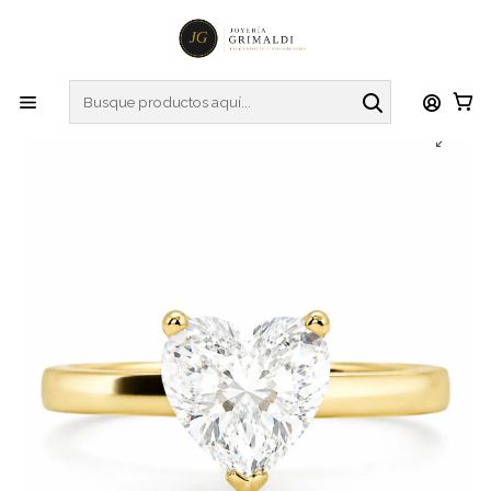
Inicio
Anillos
Anillos de Diamantes
Anillo Solitario Diamante Natural Corte Corazón en Oro
Amarillo 18K