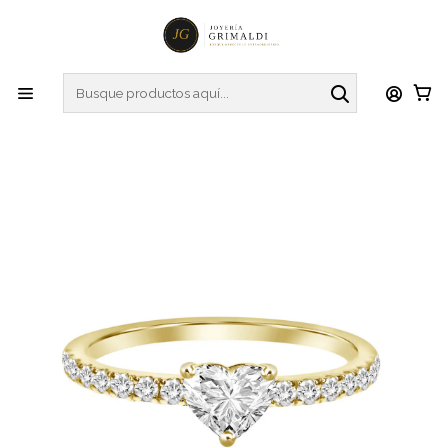
Inicio
Anillos
Anillos de Diamantes
Anillo Solitario Diamante Corazón en Oro Amarillo 18K