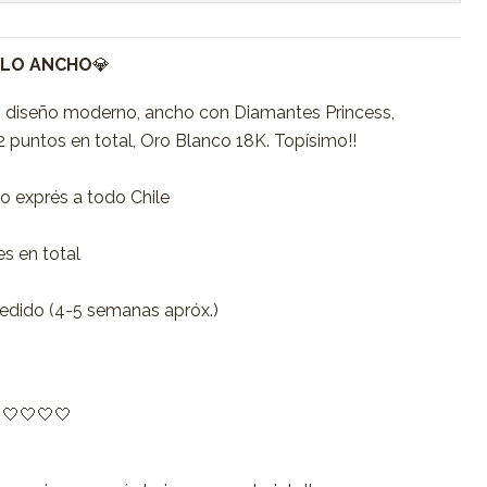
LLO ANCHO
💎
 un diseño moderno, ancho con Diamantes Princess,
2 puntos en total, Oro Blanco 18K. Topísimo!!
o exprés a todo Chile
s en total
 pedido (4-5 semanas apróx.)
🤍🤍🤍🤍