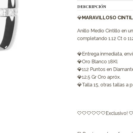
DESCRIPCIÓN
💎
MARAVILLOSO CINTI
Anillo Medio Cintillo en
completando 1.12 Ct o 11
💎Entrega inmediata, enví
💎Oro Blanco 18Kl
💎112 Puntos en Diamante
💎12.5 Gr Oro apróx.
💎Talla 15, otras tallas a
🤍🤍🤍🤍🤍🤍Exclusivo! 