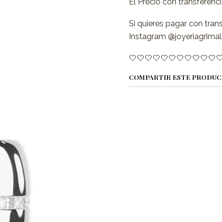
El Precio con transferenc
Si quieres pagar con tran
Instagram @joyeriagrimal
🤍🤍🤍🤍🤍🤍🤍🤍🤍🤍🤍
COMPARTIR ESTE PRODU