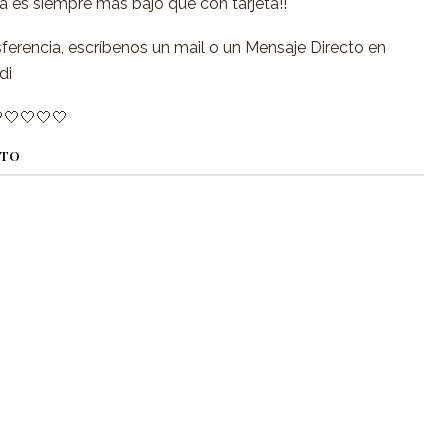
ia es siempre más bajo que con tarjeta!!
sferencia, escríbenos un mail o un Mensaje Directo en
di
🤍🤍🤍🤍
CTO