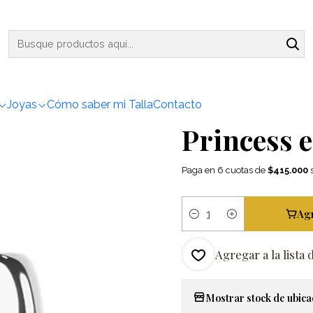
 Diamantes
Maravilloso Anillo Cintillo Ancho Moderno Diamantes P
|
Maravillos
Ancho Mo
Joyas
Cómo saber mi Talla
Contacto
Princess 
Paga en 6 cuotas de
$415.000
s
Ag
Cantidad
Agregar a la lista 
Mostrar stock de ubica