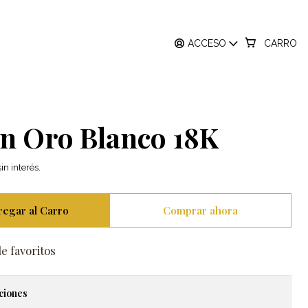
rincess en Oro Blanco 18K
ACCESO
CARRO
o Anillo Cintillo
derno Diamantes
en Oro Blanco 18K
in interés.
regar al Carro
Comprar ahora
de favoritos
ciones